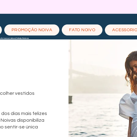
PROMOÇÃO NOIVA
FATO NOIVO
ACESSORI
a Amora e Lisboa | Marju Noivas
colher vestidos
dos dias mais felizes
 Noivas disponibiliza
o sentir-se única