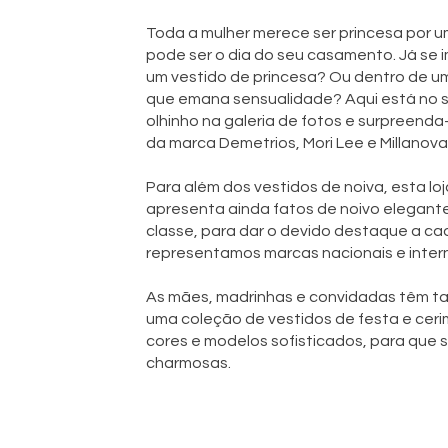
Toda a mulher merece ser princesa por um
pode ser o dia do seu casamento. Já se 
um vestido de princesa? Ou dentro de u
que emana sensualidade? Aqui está no sí
olhinho na galeria de fotos e surpreend
da marca Demetrios, Mori Lee e Millanova
Para além dos vestidos de noiva, esta lo
apresenta ainda fatos de noivo elegant
classe, para dar o devido destaque a c
representamos marcas nacionais e intern
As mães, madrinhas e convidadas têm t
uma coleção de vestidos de festa e ceri
cores e modelos sofisticados, para que s
charmosas.