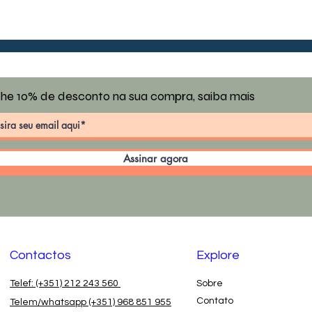
he 10% de desconto na sua compra, saiba mais
Assinar agora
Contactos
Explore
Telef: (+351) 212 243 560
Sobre
Contato
Telem/whatsapp (+351) 968 851 955