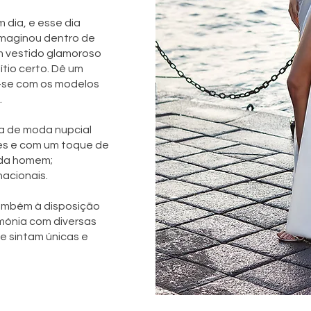
 dia, e esse dia
imaginou dentro de
m vestido glamoroso
tio certo. Dê um
a-se com os modelos
.
ja de moda nupcial
es e com um toque de
ada homem;
acionais.
ambém à disposição
mónia com diversas
e sintam únicas e