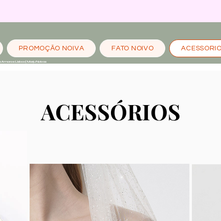
PROMOÇÃO NOIVA
FATO NOIVO
ACESSORI
a Amora e Lisboa | Marju Noivas
ACESSÓRIOS